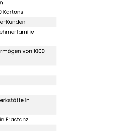
en
0 Kartons
mie-Kunden
nehmerfamilie
vermögen von 1000
erkstätte in
in Frastanz