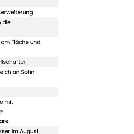
serweiterung
 die
0 qm Fläche und
llschafter
eich an Sohn
e mit
e
are.
ser im August