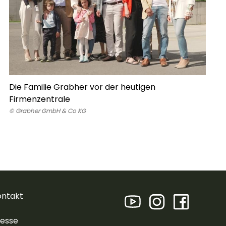
Die Familie Grabher vor der heutigen
Firmenzentrale
© Grabher GmbH & Co KG
ontakt
resse