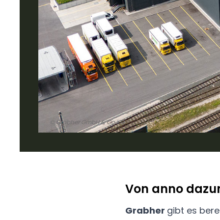
© Grabher GmbH & Co KG
Von anno dazum
Grabher
gibt es bere