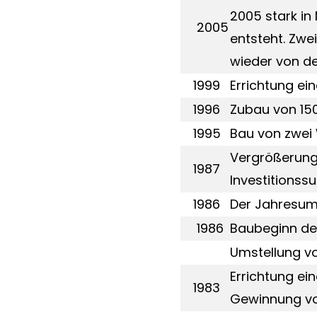
2005 stark in
2005
entsteht. Zwe
wieder von de
1999
Errichtung ei
1996
Zubau von 1
1995
Bau von zwei 
Vergrößerung 
1987
Investitionss
1986
Der Jahresums
1986
Baubeginn des
Umstellung vo
Errichtung ei
1983
Gewinnung vo