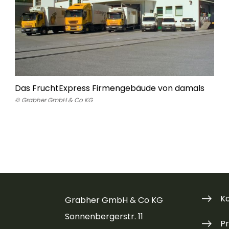
Das FruchtExpress Firmengebäude von damals
© Grabher GmbH & Co KG
K
Grabher GmbH & Co KG
Sonnenbergerstr. 11
P