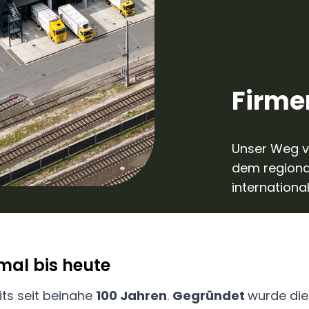
Firme
Unser Weg v
dem regiona
internationa
al bis heute
its seit beinahe
100 Jahren
.
Gegründet
wurde die