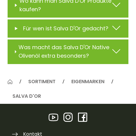
Wo kann man Salva D'Or Produkte
kaufen?
Für wen ist Salva D'Or gedacht?
Was macht das Salva D'Or Native
Olivenöl extra besonders?
SORTIMENT
EIGENMARKEN
SALVA D'OR
Kontakt