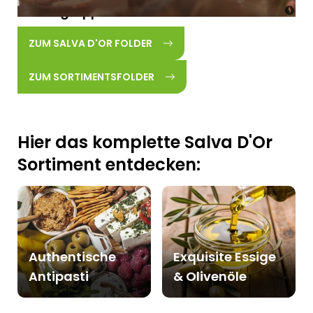
Warengruppen
ZUM SALVA D'OR FOLDER
ZUM SORTIMENTSFOLDER
Hier das komplette Salva D'Or
Sortiment entdecken:
Authentische
Exquisite Essige
Antipasti
& Olivenöle