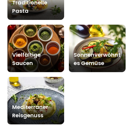
Traditionelle
Pasta
Vielfältige
Sonnenverwöhnt
Saucen
es Gemüse
Mediterraner
Reisgenuss