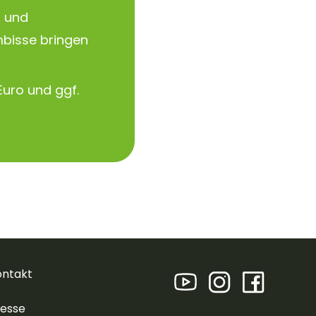
r und
bisse bringen
Euro und ggf.
ontakt
resse