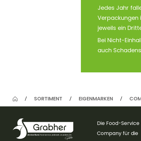
Jedes Jahr fal
Verpackungen 
jeweils ein Dritt
Bei Nicht-Einha
auch Schadens
SORTIMENT
EIGENMARKEN
COM
Die Food-Service
Company für die