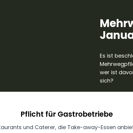
Mehrw
Janua
Es ist besch
Mehrwegpfli
wer ist dav
sich?
Pflicht für Gastrobetriebe
staurants und Caterer, die Take-away-Essen anbiete