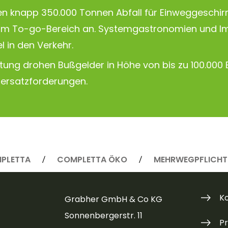
len knapp 350.000 Tonnen Abfall für Einweggeschir
im To-go-Bereich an. Systemgastronomien und Im
el in den Verkehr.
ltung drohen Bußgelder in Höhe von bis zu 100.000 
ersatzforderungen.
PLETTA
COMPLETTA ÖKO
MEHRWEGPFLICHT
K
Grabher GmbH & Co KG
Sonnenbergerstr. 11
P